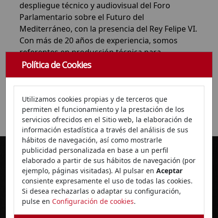
despliegue técnico y audiovisual del Foro
Parlamentario sobre el Futuro del
Mediterráneo, con la presencia del Rey Felipe VI.
Con más de 20 años de experiencia, somos
referentes en producción técnica para
congresos y eventos, combinando talento local
Política de Cookies
y tecnología puntera. Desde Granada,
operamos en toda España con un equipo
especializado y una infraestructura propia que
Utilizamos cookies propias y de terceros que
permiten el funcionamiento y la prestación de los
nos permite adaptarnos a cualquier formato.
servicios ofrecidos en el Sitio web, la elaboración de
información estadística a través del análisis de sus
hábitos de navegación, así como mostrarle
publicidad personalizada en base a un perfil
elaborado a partir de sus hábitos de navegación (por
Último servicio disponible
ejemplo, páginas visitadas). Al pulsar en
Aceptar
consiente expresamente el uso de todas las cookies.
Si desea rechazarlas o adaptar su configuración,
pulse en
Configuración de cookies
.