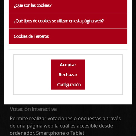
¿Que son las cookies?
¿Qué tipos de cookies se utilizan en esta página web?
Cookies de Terceros
Configuración
Votación Interactiva
Permite realizar votaciones o encuestas a través
de una página web la cuál es accesible desde
ordenador, Smartphone o Tablet.